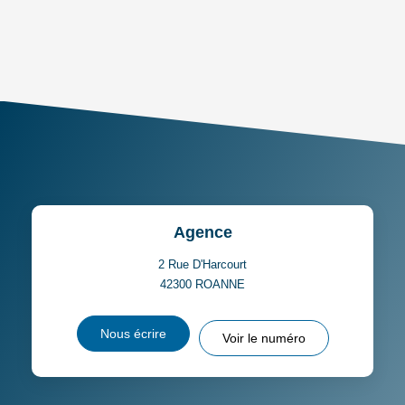
DENSITÉ DE POPULATION
ENFANTS ET ADOLESCENTS
AGE MOYEN
REVENU MENSUEL PAR
MÉNAGE
TAUX DE PROPRIÉTAIRES
TAUX D'HABITATION
TAXE FONCIÈRE
PART DES MÉNAGES SANS
VOITURE
DISTANCE DE L'AÉROPORT :
SUPERFICIE :
Agence
RÉSULTATS DES LYCÉES
ECOLES ET CRÈCHES
2 Rue D'Harcourt
42300
ROANNE
RESTAURANTS ET CAFÉS
COMMERCES
Nous écrire
Voir le numéro
MÉDECINS