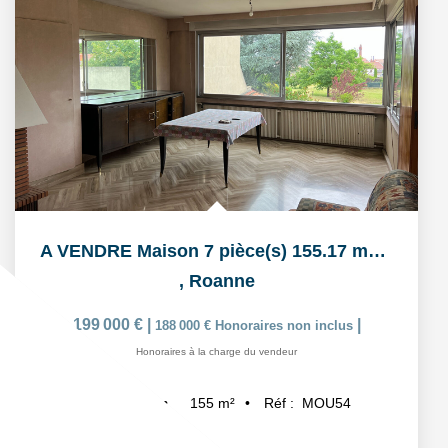
A VENDRE Maison 7 pièce(s) 155.17 m2 ROANNE CENTRE
,
Roanne
199 000 €
|
|
188 000 €
Honoraires non inclus
Honoraires à la charge du vendeur
155
m²
Réf :
MOU54
7
pièce(s)