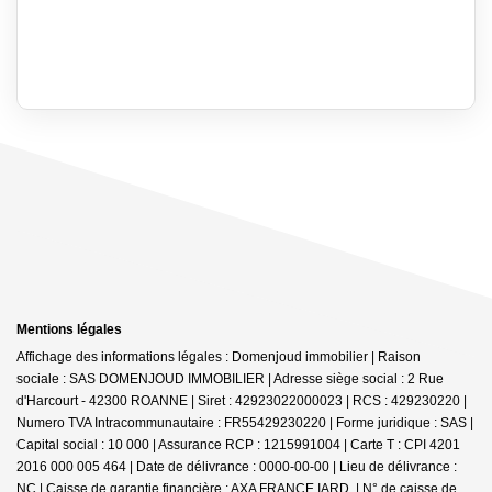
Mentions légales
Affichage des informations légales : Domenjoud immobilier | Raison
sociale : SAS DOMENJOUD IMMOBILIER | Adresse siège social : 2 Rue
d'Harcourt - 42300 ROANNE | Siret : 42923022000023 | RCS : 429230220 |
Numero TVA Intracommunautaire : FR55429230220 | Forme juridique : SAS |
Capital social : 10 000 | Assurance RCP : 1215991004 |
Carte T : CPI 4201
2016 000 005 464 | Date de délivrance : 0000-00-00 | Lieu de délivrance :
NC | Caisse de garantie financière : AXA FRANCE IARD. | N° de caisse de