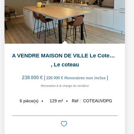
A VENDRE MAISON DE VILLE Le Coteau 6 pièce(s) 129.10 m2
,
Le coteau
238 000 €
|
|
226 000 €
Honoraires non inclus
Honoraires à la charge du vendeur
129
m²
Réf :
COTEAUVDPG
6
pièce(s)