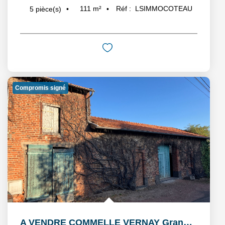
111
m²
Réf :
LSIMMOCOTEAU
5
pièce(s)
Compromis signé
A VENDRE COMMELLE VERNAY Grange à aménager de 154,86 m2