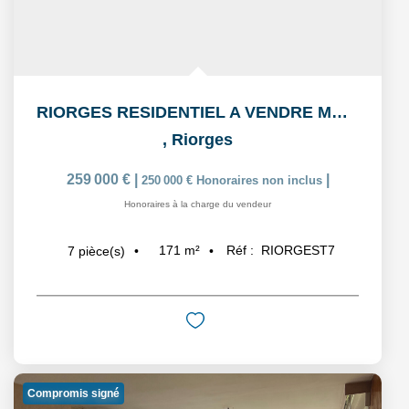
RIORGES RESIDENTIEL A VENDRE MAISON de 4 CHAMBRES
,
Riorges
259 000 €
|
|
250 000 €
Honoraires non inclus
Honoraires à la charge du vendeur
171
m²
Réf :
RIORGEST7
7
pièce(s)
Compromis signé