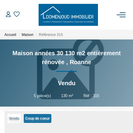
ACCUEIL
Accueil
Maison
Référence 315
ACHETER
Maison années 30 130 m2 entièrement
rénovée
,
Roanne
LOUER
Vendu
EXPERTISER
5
pièce(s)
•
130
m²
•
Réf : 315
NOTRE AGENCE
Qui Sommes-Nous
Vendu
Coup de coeur
Nos Services
Feng Shui De L’immobilier