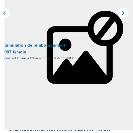
Nos Actualités
Nos Honoraires
Recrutement
Simulation de remboursement :
CONTACT
997 €/mois
pendant 20 ans à 2% avec un apport de 21 900 €
EN
Description
Réf : 315
SECTEUR CALME...
Votre agence DOMENJOUD IMMOBILIER, vous propose
en EXCLUSIVITE, cette superbe maison de ville des