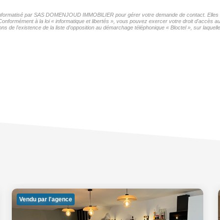
ier informatisé par SAS DOMENJOUD IMMOBILIER pour gérer votre demande de contact. Elles son
Conformément à la loi « informatique et libertés », vous pouvez exercer votre droit d'accès a
existence de la liste d'opposition au démarchage téléphonique « Bloctel », sur laquelle 
Vendu par l'agence