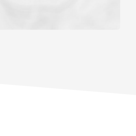
OYEN
'HABITATION
CE DE L'AÉROPORT :
 ET CRÈCHES
INS