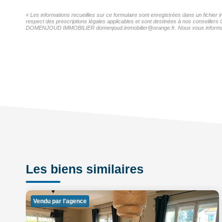
« Les informations recueillies sur ce formulaire sont enregistrées dans un fich
respect des prescriptions légales applicables et sont destinées à nos conseillers 
DOMENJOUD IMMOBILIER domenjoud.immobilier@orange.fr. Nous vous informons de l'
Les biens similaires
Vendu par l'agence