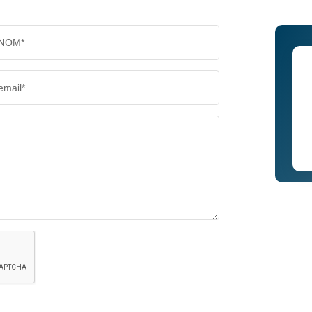
NOM*
email*