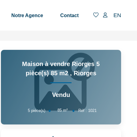
EN
Notre Agence
Contact
Maison à vendre Riorges 5
pièce(s) 85 m2
,
Riorges
Vendu
85
m²
5
pièce(s)
Réf :
1021