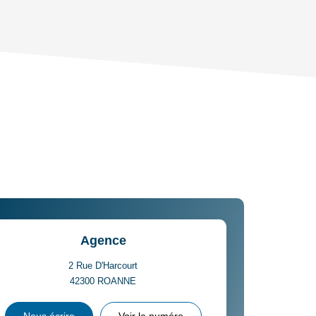
CE DE L'AÉROPORT :
 ET CRÈCHES
INS
Agence
2 Rue D'Harcourt
42300
ROANNE