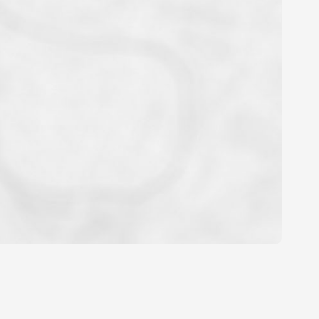
OYEN
'HABITATION