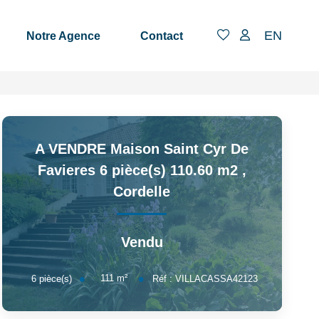
EN
Notre Agence
Contact
A VENDRE Maison Saint Cyr De
Favieres 6 pièce(s) 110.60 m2
,
Cordelle
Vendu
111
m²
6
pièce(s)
Réf :
VILLACASSA42123