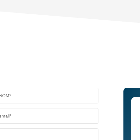
PART DES MÉNAGES SANS VOITURE
DISTAN
RÉSULTATS DES LYCÉES
ECOLES
COMMERCES
MÉDEC
NOM*
email*