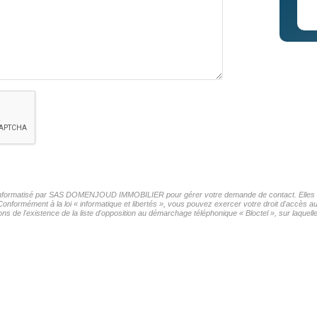
ier informatisé par SAS DOMENJOUD IMMOBILIER pour gérer votre demande de contact. Elles son
Conformément à la loi « informatique et libertés », vous pouvez exercer votre droit d'accès a
existence de la liste d'opposition au démarchage téléphonique « Bloctel », sur laquelle 