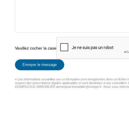
Veuillez cocher la case
Envoyer le message
« Les informations recueillies sur ce formulaire sont enregistrées dans un fich
respect des prescriptions légales applicables et sont destinées à nos conseillers 
DOMENJOUD IMMOBILIER domenjoud.immobilier@orange.fr. Nous vous informons de l'