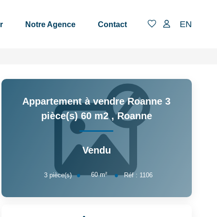
EN
r
Notre Agence
Contact
Appartement à vendre Roanne 3
pièce(s) 60 m2
,
Roanne
Vendu
60
m²
3
pièce(s)
Réf :
1106