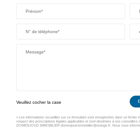
Prénom*
N° de téléphone*
Message*
E
Veuillez cocher la case
« Les informations recueillies sur ce formulaire sont enregistrées dans un fich
respect des prescriptions légales applicables et sont destinées à nos conseillers 
DOMENJOUD IMMOBILIER domenjoud.immobilier@orange.fr. Nous vous informons de l'