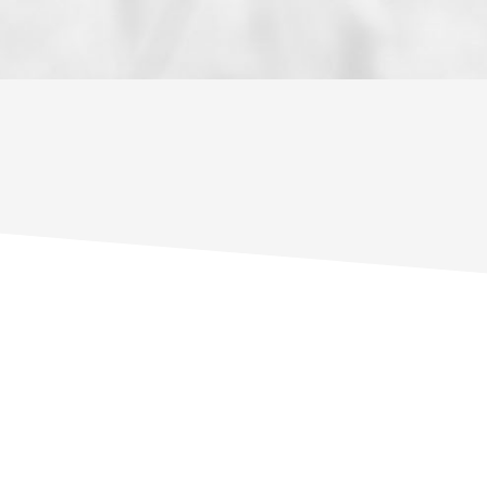
ENFANTS ET ADOLESCENTS
AGE M
TAUX DE PROPRIÉTAIRES
TAUX D
PART DES MÉNAGES SANS VOITURE
DISTAN
RÉSULTATS DES LYCÉES
ECOLES
COMMERCES
MÉDEC