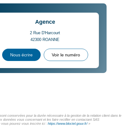
Agence
2 Rue D'Harcourt
42300
ROANNE
Nous écrire
Voir le numéro
t conservées pour la durée nécessaire à la gestion de la relation client dans le
ux données vous concernant et les faire rectifier en contactant SAS
vous pouvez vous inscrire ici :
https://www.bloctel.gouv.fr/
»