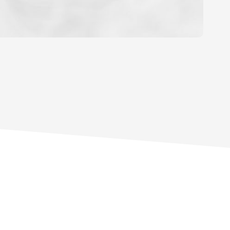
OYEN
'HABITATION
CE DE L'AÉROPORT :
 ET CRÈCHES
INS