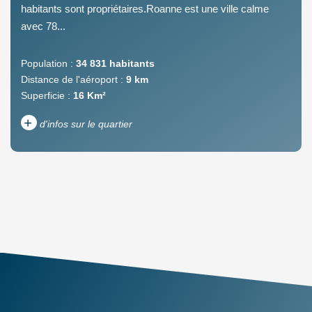
habitants sont propriétaires.Roanne est une ville calme
avec 78...
Population :
34 831 habitants
Distance de l'aéroport :
9 km
Superficie :
16 Km²
+
d'infos sur le quartier
DENSITÉ DE POPULATION
ENFANTS ET ADOLESCENTS
AGE MOYEN
REVENU MENSUEL PAR
MÉNAGE
TAUX DE PROPRIÉTAIRES
TAUX D'HABITATION
TAXE FONCIÈRE
PART DES MÉNAGES SANS
VOITURE