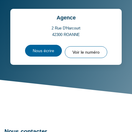
DISTANCE DE L'AÉROPORT :
SUPERFICIE :
Agence
RÉSULTATS DES LYCÉES
ECOLES ET CRÈCHES
2 Rue D'Harcourt
42300
ROANNE
RESTAURANTS ET CAFÉS
COMMERCES
Nous écrire
Voir le numéro
MÉDECINS
Nous contacter