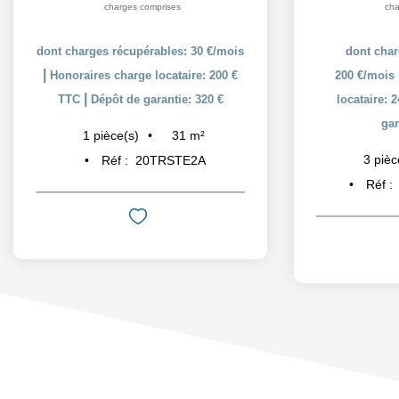
charges comprises
cha
dont charges récupérables: 30 €/mois
dont char
|
Honoraires charge locataire: 200 €
200 €/mois
|
TTC
Dépôt de garantie: 320 €
locataire: 
gar
31
m²
1
pièce(s)
3
pièc
Réf :
20TRSTE2A
Réf :