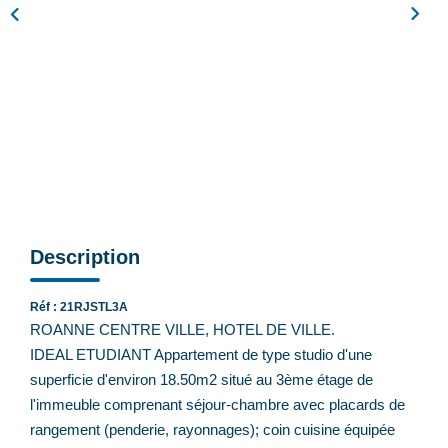
Feng Shui De L’immobilier
Nos Actualités
Nos Honoraires
Recrutement
CONTACT
EN
Description
Réf : 21RJSTL3A
ROANNE CENTRE VILLE, HOTEL DE VILLE.
IDEAL ETUDIANT Appartement de type studio d'une
superficie d'environ 18.50m2 situé au 3ème étage de
l'immeuble comprenant séjour-chambre avec placards de
rangement (penderie, rayonnages); coin cuisine équipée