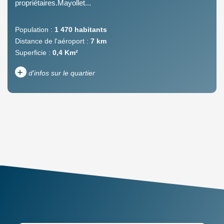
propriétaires.Mayollet...
Population :
1 470 habitants
Distance de l'aéroport :
7 km
Superficie :
0,4 Km²
+
d'infos sur le quartier
DENSITÉ DE POPULATION
ENFANTS ET ADOLESCENTS
AGE MOYEN
REVENU MENSUEL PAR
MÉNAGE
TAUX DE PROPRIÉTAIRES
TAUX D'HABITATION
TAXE FONCIÈRE
PART DES MÉNAGES SANS
VOITURE