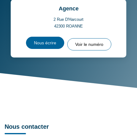
DISTANCE DE L'AÉROPORT :
SUPERFICIE :
Agence
RÉSULTATS DES LYCÉES
ECOLES ET CRÈCHES
2 Rue D'Harcourt
42300
ROANNE
RESTAURANTS ET CAFÉS
COMMERCES
Nous écrire
Voir le numéro
MÉDECINS
Nous contacter