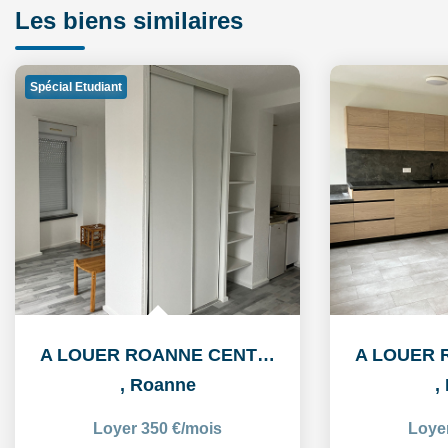
Les biens similaires
Spécial Etudiant
A LOUER ROANNE CENTRE HISTORIQUE STUDIO DE 30 m2
,
Roanne
,
Loyer 350 €/mois
Loye