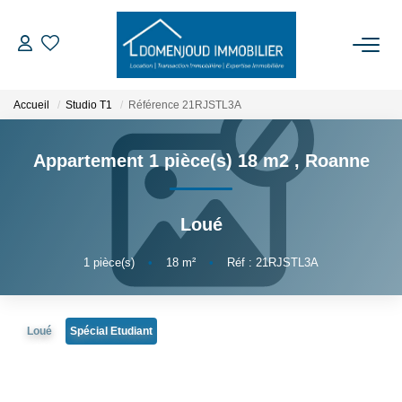
ACCUEIL
Accueil
Studio T1
Référence 21RJSTL3A
ACHETER
Appartement 1 pièce(s) 18 m2
,
Roanne
LOUER
Loué
EXPERTISER
1
pièce(s)
•
18
m²
•
Réf : 21RJSTL3A
NOTRE AGENCE
Loué
Spécial Etudiant
Qui Sommes-Nous
Nos Services