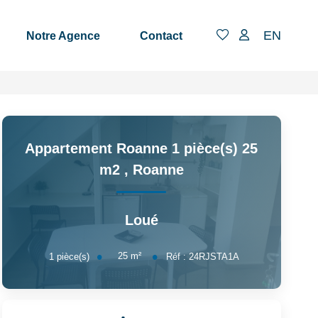
EN
Notre Agence
Contact
Appartement Roanne 1 pièce(s) 25
m2
,
Roanne
Loué
25
m²
1
pièce(s)
Réf :
24RJSTA1A