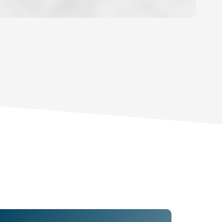
OYEN
'HABITATION
CE DE L'AÉROPORT :
 ET CRÈCHES
INS