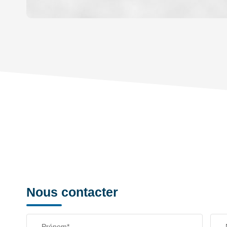
DENSITÉ DE POPULATION
REVENU MENSUEL PAR MÉNAGE
TAXE FONCIÈRE
SUPERFICIE :
RESTAURANTS ET CAFÉS
Nous contacter
Prénom*