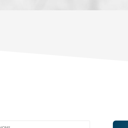
ENFANTS ET ADOLESCENTS
AGE M
TAUX DE PROPRIÉTAIRES
TAUX D
PART DES MÉNAGES SANS VOITURE
DISTAN
RÉSULTATS DES LYCÉES
ECOLES
COMMERCES
MÉDEC
NOM*