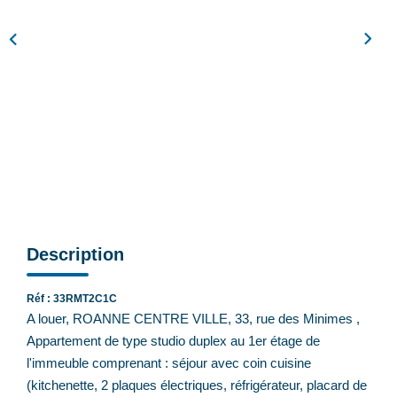
Feng Shui De L’immobilier
Nos Actualités
Nos Honoraires
Recrutement
CONTACT
EN
Description
Réf : 33RMT2C1C
A louer, ROANNE CENTRE VILLE, 33, rue des Minimes ,
Appartement de type studio duplex au 1er étage de
l'immeuble comprenant : séjour avec coin cuisine
(kitchenette, 2 plaques électriques, réfrigérateur, placard de