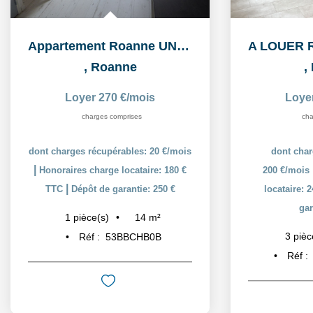
Appartement Roanne UNIVERSITE IUT 1 pièce(s) 14 m2
,
Roanne
,
Loyer 270 €/mois
Loye
charges comprises
cha
dont charges récupérables: 20 €/mois
dont char
|
Honoraires charge locataire: 180 €
200 €/mois
|
TTC
Dépôt de garantie: 250 €
locataire: 
gar
14
m²
1
pièce(s)
3
pièc
Réf :
53BBCHB0B
Réf :