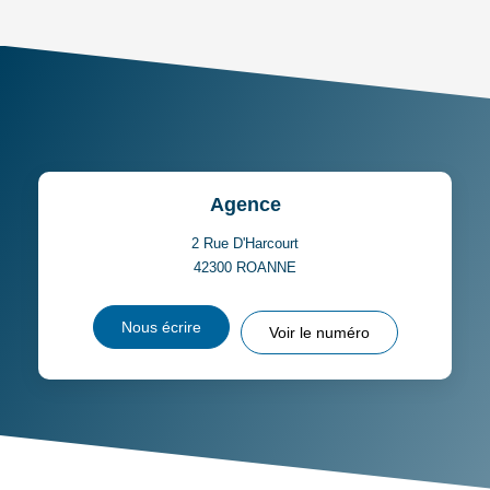
MÉNAGE
TAUX DE PROPRIÉTAIRES
TAUX D'HABITATION
TAXE FONCIÈRE
PART DES MÉNAGES SANS
VOITURE
DISTANCE DE L'AÉROPORT :
SUPERFICIE :
Agence
RÉSULTATS DES LYCÉES
ECOLES ET CRÈCHES
2 Rue D'Harcourt
42300
ROANNE
RESTAURANTS ET CAFÉS
COMMERCES
Nous écrire
Voir le numéro
MÉDECINS