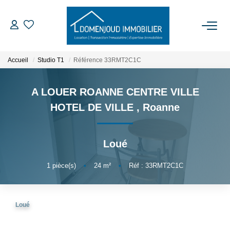
ACCUEIL
Accueil
Studio T1
Référence 33RMT2C1C
ACHETER
A LOUER ROANNE CENTRE VILLE
HOTEL DE VILLE
,
Roanne
LOUER
Loué
EXPERTISER
1
pièce(s)
•
24
m²
•
Réf : 33RMT2C1C
NOTRE AGENCE
Qui Sommes-Nous
Loué
Nos Services