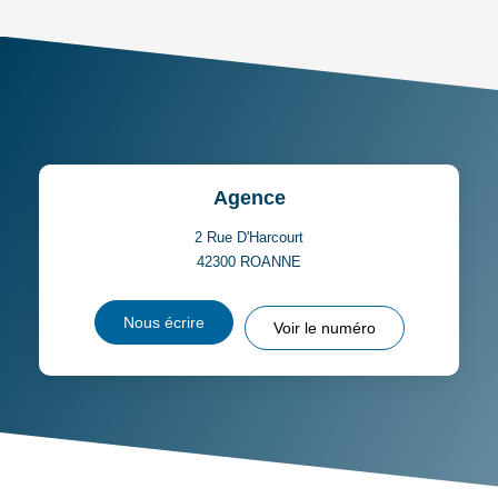
TAUX DE PROPRIÉTAIRES
TAUX D'HABITATION
TAXE FONCIÈRE
PART DES MÉNAGES SANS
VOITURE
DISTANCE DE L'AÉROPORT :
SUPERFICIE :
Agence
RÉSULTATS DES LYCÉES
ECOLES ET CRÈCHES
2 Rue D'Harcourt
42300
ROANNE
RESTAURANTS ET CAFÉS
COMMERCES
Nous écrire
Voir le numéro
MÉDECINS