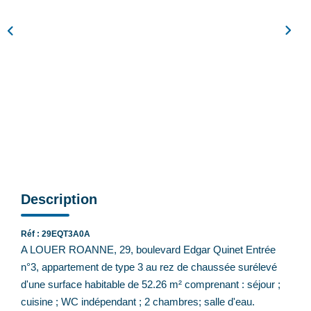
Feng Shui De L’immobilier
Nos Actualités
Nos Honoraires
Recrutement
CONTACT
EN
Description
Réf : 29EQT3A0A
A LOUER ROANNE, 29, boulevard Edgar Quinet Entrée
n°3, appartement de type 3 au rez de chaussée surélevé
d'une surface habitable de 52.26 m² comprenant : séjour ;
cuisine ; WC indépendant ; 2 chambres; salle d'eau.