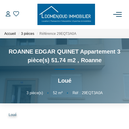
ACCUEIL
Accueil
3 pièces
Référence 29EQT3A0A
ACHETER
ROANNE EDGAR QUINET Appartement 3
pièce(s) 51.74 m2
,
Roanne
LOUER
Loué
EXPERTISER
3
pièce(s)
•
52
m²
•
Réf : 29EQT3A0A
NOTRE AGENCE
Qui Sommes-Nous
Loué
Nos Services