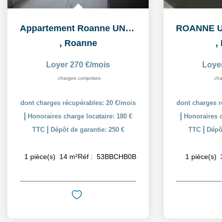
Appartement Roanne UNIVERSITE IUT 1 pièce(s) 14 m2
,
Roanne
,
Loyer 270 €/mois
Loye
charges comprises
cha
dont charges récupérables: 20 €/mois
dont charges r
|
|
Honoraires charge locataire: 180 €
Honoraires c
|
|
TTC
Dépôt de garantie: 250 €
TTC
Dépôt
1
pièce(s)
14
m²
Réf :
53BBCHB0B
1
pièce(s)