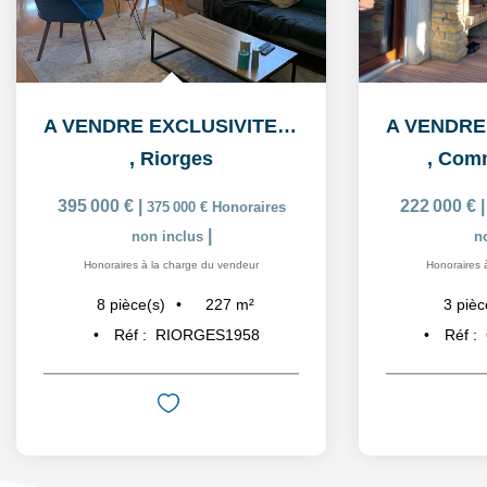
A VENDRE EXCLUSIVITE RIORGES MAISON 4 CHAMBRES
,
Riorges
,
Comm
395 000 €
|
222 000 €
375 000 €
Honoraires
|
non inclus
n
Honoraires à la charge du vendeur
Honoraires 
227
m²
8
pièce(s)
3
pièc
Réf :
RIORGES1958
Réf :