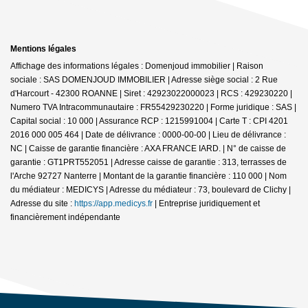
Mentions légales
Affichage des informations légales : Domenjoud immobilier | Raison
sociale : SAS DOMENJOUD IMMOBILIER | Adresse siège social : 2 Rue
d'Harcourt - 42300 ROANNE | Siret : 42923022000023 | RCS : 429230220 |
Numero TVA Intracommunautaire : FR55429230220 | Forme juridique : SAS |
Capital social : 10 000 | Assurance RCP : 1215991004 |
Carte T : CPI 4201
2016 000 005 464 | Date de délivrance : 0000-00-00 | Lieu de délivrance :
NC | Caisse de garantie financière : AXA FRANCE IARD. | N° de caisse de
garantie : GT1PRT552051 | Adresse caisse de garantie : 313, terrasses de
l'Arche 92727 Nanterre | Montant de la garantie financière : 110 000 | Nom
du médiateur : MEDICYS | Adresse du médiateur : 73, boulevard de Clichy |
Adresse du site :
https://app.medicys.fr
|
Entreprise juridiquement et
financièrement indépendante