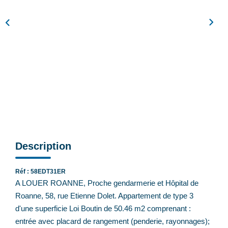
Feng Shui De L’immobilier
Nos Actualités
Nos Honoraires
Recrutement
CONTACT
EN
Description
Réf : 58EDT31ER
A LOUER ROANNE, Proche gendarmerie et Hôpital de
Roanne, 58, rue Etienne Dolet. Appartement de type 3
d'une superficie Loi Boutin de 50.46 m2 comprenant :
entrée avec placard de rangement (penderie, rayonnages);