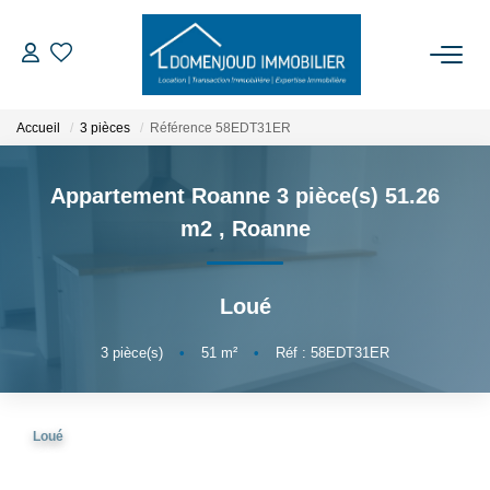
ACCUEIL
Accueil
3 pièces
Référence 58EDT31ER
ACHETER
Appartement Roanne 3 pièce(s) 51.26
m2
,
Roanne
LOUER
Loué
EXPERTISER
3
pièce(s)
•
51
m²
•
Réf : 58EDT31ER
NOTRE AGENCE
Qui Sommes-Nous
Loué
Nos Services