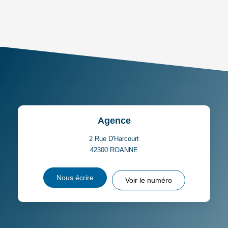
AGE MOYEN
REVENU MENSUEL PAR
MÉNAGE
TAUX DE PROPRIÉTAIRES
TAUX D'HABITATION
TAXE FONCIÈRE
PART DES MÉNAGES SANS
VOITURE
DISTANCE DE L'AÉROPORT :
SUPERFICIE :
Agence
RÉSULTATS DES LYCÉES
ECOLES ET CRÈCHES
2 Rue D'Harcourt
42300
ROANNE
RESTAURANTS ET CAFÉS
COMMERCES
Nous écrire
Voir le numéro
MÉDECINS