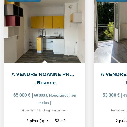
A VENDRE ROANNE PROXIMITE GARE ET UNIVERSITE, Appartement ...
,
Roanne
,
65 000 €
|
53 000 €
|
60 000 €
Honoraires non
49
|
inclus
Honoraires à la charge du vendeur
Honoraires 
53
m²
2
pièce(s)
2
pièc