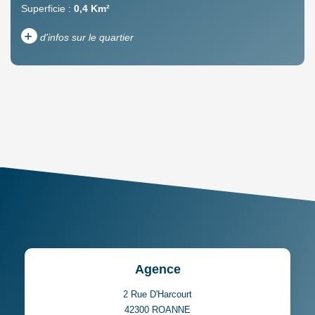
Superficie :
0,4 Km²
+
d'infos sur le quartier
DENSITÉ DE POPULATION
ENFANTS ET ADOLESCENTS
AGE MOYEN
REVENU MENSUEL PAR
MÉNAGE
TAUX DE PROPRIÉTAIRES
TAUX D'HABITATION
TAXE FONCIÈRE
PART DES MÉNAGES SANS
VOITURE
DISTANCE DE L'AÉROPORT :
SUPERFICIE :
Agence
RÉSULTATS DES LYCÉES
ECOLES ET CRÈCHES
2 Rue D'Harcourt
42300
ROANNE