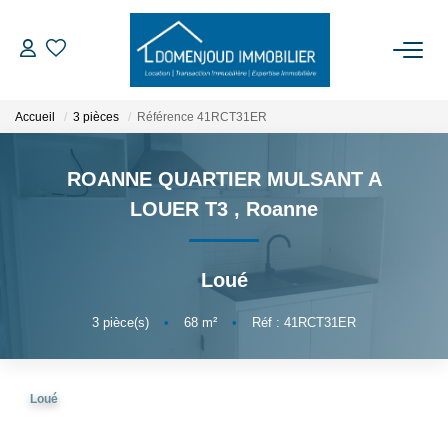
ACCUEIL
Accueil
3 pièces
Référence 41RCT31ER
ACHETER
ROANNE QUARTIER MULSANT A
LOUER T3
,
Roanne
LOUER
Loué
EXPERTISER
3
pièce(s)
•
68
m²
•
Réf : 41RCT31ER
NOTRE AGENCE
Qui Sommes-Nous
Loué
Nos Services