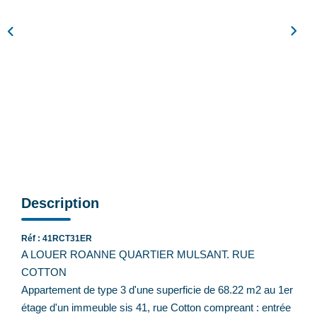
Feng Shui De L’immobilier
Nos Actualités
Nos Honoraires
Recrutement
CONTACT
EN
Description
Réf : 41RCT31ER
A LOUER ROANNE QUARTIER MULSANT. RUE
COTTON
Appartement de type 3 d'une superficie de 68.22 m2 au 1er
étage d'un immeuble sis 41, rue Cotton compreant : entrée