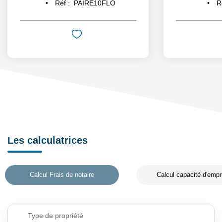
Réf :
PAIRE10FLO
R
Les calculatrices
Calcul Frais de notaire
Calcul capacité d'empr