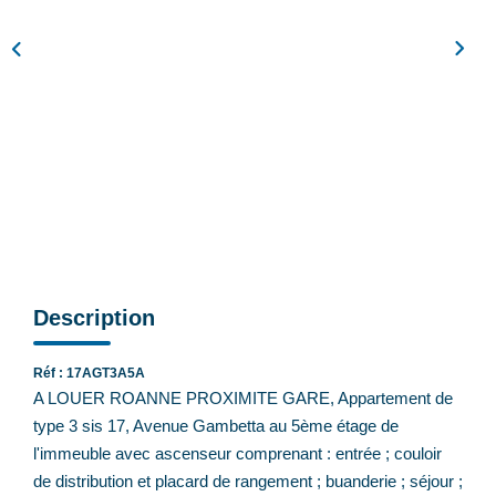
Feng Shui De L’immobilier
Nos Actualités
Nos Honoraires
Recrutement
CONTACT
EN
Description
Réf : 17AGT3A5A
A LOUER ROANNE PROXIMITE GARE, Appartement de
type 3 sis 17, Avenue Gambetta au 5ème étage de
l'immeuble avec ascenseur comprenant : entrée ; couloir
de distribution et placard de rangement ; buanderie ; séjour ;