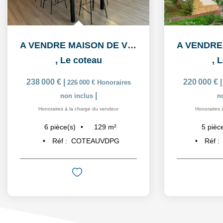
A VENDRE MAISON DE VILLE Le Coteau 6 pièce(s) 129.10 m2
,
Le coteau
,
L
238 000 €
|
220 000 €
226 000 €
Honoraires
|
non inclus
n
Honoraires à la charge du vendeur
Honoraires 
129
m²
6
pièce(s)
5
pièc
Réf :
COTEAUVDPG
Réf :