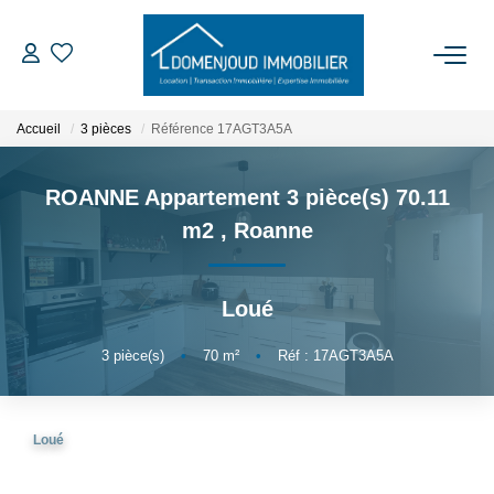
ACCUEIL
Accueil
3 pièces
Référence 17AGT3A5A
ACHETER
ROANNE Appartement 3 pièce(s) 70.11
m2
,
Roanne
LOUER
Loué
EXPERTISER
3
pièce(s)
•
70
m²
•
Réf : 17AGT3A5A
NOTRE AGENCE
Qui Sommes-Nous
Loué
Nos Services