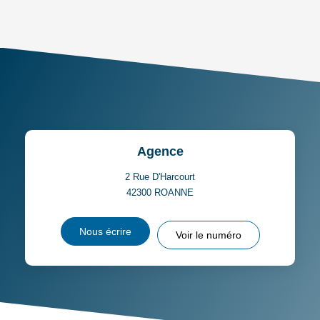
AGE MOYEN
REVENU MENSUEL PAR
MÉNAGE
TAUX DE PROPRIÉTAIRES
TAUX D'HABITATION
TAXE FONCIÈRE
PART DES MÉNAGES SANS
VOITURE
DISTANCE DE L'AÉROPORT :
SUPERFICIE :
Agence
RÉSULTATS DES LYCÉES
ECOLES ET CRÈCHES
2 Rue D'Harcourt
42300
ROANNE
RESTAURANTS ET CAFÉS
COMMERCES
Nous écrire
Voir le numéro
MÉDECINS