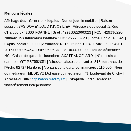
Mentions légales
Affichage des informations légales : Domenjoud immobilier | Raison
sociale : SAS DOMENJOUD IMMOBILIER | Adresse siège social : 2 Rue
d'Harcourt - 42300 ROANNE | Siret : 42923022000023 | RCS : 429230220 |
Numero TVA Intracommunautaire : FR55429230220 | Forme juridique : SAS |
Capital social : 10 000 | Assurance RCP : 1215991004 |
Carte T : CPI 4201
2016 000 005 464 | Date de délivrance : 0000-00-00 | Lieu de délivrance :
NC | Caisse de garantie financière : AXA FRANCE IARD. | N° de caisse de
garantie : GT1PRT552051 | Adresse caisse de garantie : 313, terrasses de
l'Arche 92727 Nanterre | Montant de la garantie financière : 110 000 | Nom
du médiateur : MEDICYS | Adresse du médiateur : 73, boulevard de Clichy |
Adresse du site :
https://app.medicys.fr
|
Entreprise juridiquement et
financièrement indépendante