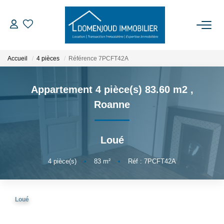
ACCUEIL
Accueil
4 pièces
Référence 7PCFT42A
ACHETER
Appartement 4 pièce(s) 83.60 m2
,
Roanne
LOUER
Loué
EXPERTISER
4
pièce(s)
•
83
m²
•
Réf : 7PCFT42A
NOTRE AGENCE
Qui Sommes-Nous
Loué
Nos Services