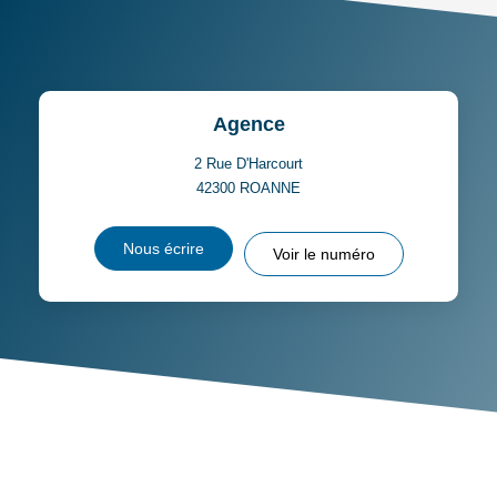
TAXE FONCIÈRE
PART DES MÉNAGES SANS
VOITURE
DISTANCE DE L'AÉROPORT :
SUPERFICIE :
Agence
RÉSULTATS DES LYCÉES
ECOLES ET CRÈCHES
2 Rue D'Harcourt
42300
ROANNE
RESTAURANTS ET CAFÉS
COMMERCES
Nous écrire
Voir le numéro
MÉDECINS