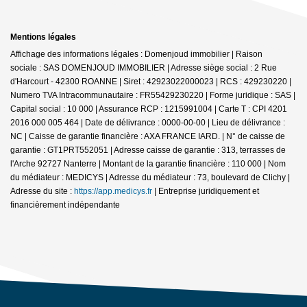
Mentions légales
Affichage des informations légales : Domenjoud immobilier | Raison
sociale : SAS DOMENJOUD IMMOBILIER | Adresse siège social : 2 Rue
d'Harcourt - 42300 ROANNE | Siret : 42923022000023 | RCS : 429230220 |
Numero TVA Intracommunautaire : FR55429230220 | Forme juridique : SAS |
Capital social : 10 000 | Assurance RCP : 1215991004 |
Carte T : CPI 4201
2016 000 005 464 | Date de délivrance : 0000-00-00 | Lieu de délivrance :
NC | Caisse de garantie financière : AXA FRANCE IARD. | N° de caisse de
garantie : GT1PRT552051 | Adresse caisse de garantie : 313, terrasses de
l'Arche 92727 Nanterre | Montant de la garantie financière : 110 000 | Nom
du médiateur : MEDICYS | Adresse du médiateur : 73, boulevard de Clichy |
Adresse du site :
https://app.medicys.fr
|
Entreprise juridiquement et
financièrement indépendante