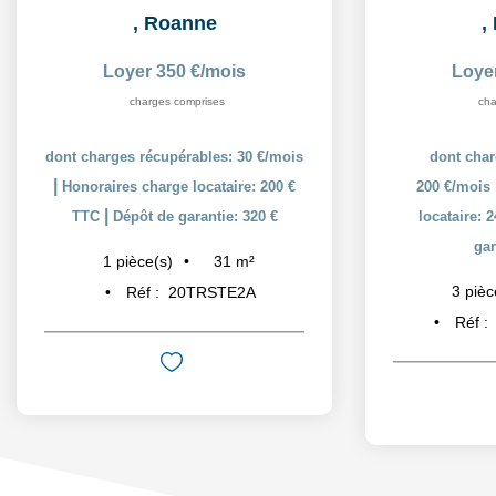
,
Roanne
,
Loyer 350 €/mois
Loye
charges comprises
cha
dont charges récupérables: 30 €/mois
dont char
|
Honoraires charge locataire: 200 €
200 €/mois
|
TTC
Dépôt de garantie: 320 €
locataire: 
gar
31
m²
1
pièce(s)
3
pièc
Réf :
20TRSTE2A
Réf :