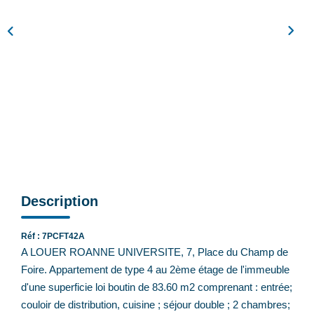
Feng Shui De L’immobilier
Nos Actualités
Nos Honoraires
Recrutement
CONTACT
EN
Description
Réf : 7PCFT42A
A LOUER ROANNE UNIVERSITE, 7, Place du Champ de
Foire. Appartement de type 4 au 2ème étage de l'immeuble
d'une superficie loi boutin de 83.60 m2 comprenant : entrée;
couloir de distribution, cuisine ; séjour double ; 2 chambres;