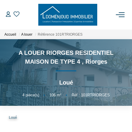
ACCUEIL
Accueil
A louer
Référence 101RTRIORGES
ACHETER
A LOUER RIORGES RESIDENTIEL
MAISON DE TYPE 4
,
Riorges
LOUER
Loué
EXPERTISER
4
pièce(s)
•
106
m²
•
Réf : 101RTRIORGES
NOTRE AGENCE
Qui Sommes-Nous
Loué
Nos Services