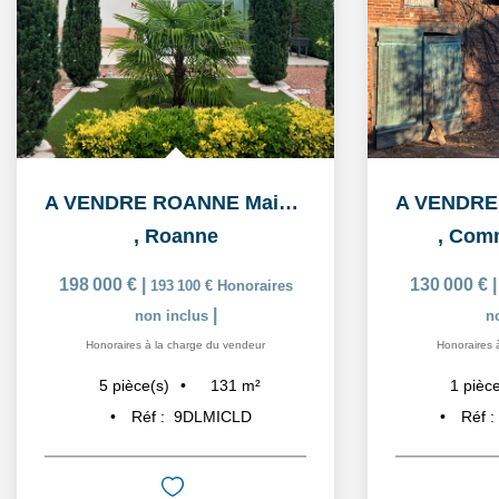
A VENDRE ROANNE Maison 5 pièce(s) 130.64 m2
,
Roanne
,
Comm
198 000 €
|
130 000 €
193 100 €
Honoraires
|
non inclus
n
Honoraires à la charge du vendeur
Honoraires 
131
m²
5
pièce(s)
1
pièce
Réf :
9DLMICLD
Réf :