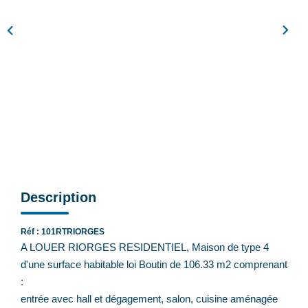
Feng Shui De L’immobilier
Nos Actualités
Nos Honoraires
Recrutement
CONTACT
EN
Description
Réf : 101RTRIORGES
A LOUER RIORGES RESIDENTIEL, Maison de type 4
d'une surface habitable loi Boutin de 106.33 m2 comprenant
:
entrée avec hall et dégagement, salon, cuisine aménagée