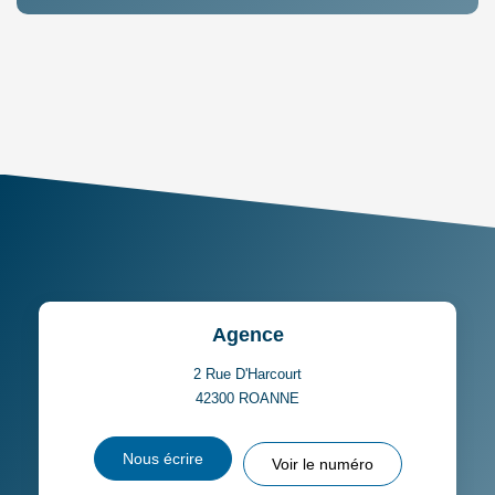
DENSITÉ DE POPULATION
ENFANTS ET ADOLESCENTS
AGE MOYEN
REVENU MENSUEL PAR
MÉNAGE
TAUX DE PROPRIÉTAIRES
TAUX D'HABITATION
TAXE FONCIÈRE
PART DES MÉNAGES SANS
VOITURE
DISTANCE DE L'AÉROPORT :
SUPERFICIE :
Agence
RÉSULTATS DES LYCÉES
ECOLES ET CRÈCHES
2 Rue D'Harcourt
42300
ROANNE
RESTAURANTS ET CAFÉS
COMMERCES
Nous écrire
Voir le numéro
MÉDECINS