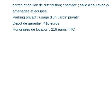
entrée et couloir de distribution; chambre ; salle d'eau avec d
aménagée et équipée.
Parking privatif ; usage d'un Jardin privatif.
Dépôt de garantie : 410 euros
Honoraires de location : 216 euros TTC
A VOIR ABSOLUMENT
Contact : Laurent DOMENJOUD au 04 77 70 58 69 ou sur d
Diagnostics énergétiques
Montant estimé des dépenses annuelles d'énergie pour un us