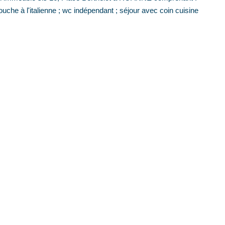
ouche à l'italienne ; wc indépendant ; séjour avec coin cuisine
omenjoud.immobilier@orange.fr
age standard entre 570€ et 780€. indexées aux années 2021,2022