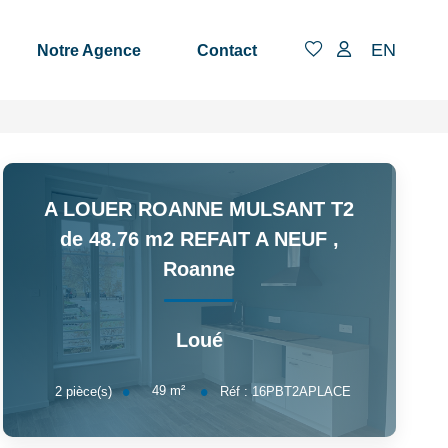
EN
Notre Agence
Contact
A LOUER ROANNE MULSANT T2
de 48.76 m2 REFAIT A NEUF
,
Roanne
Loué
49
m²
2
pièce(s)
Réf :
16PBT2APLACE