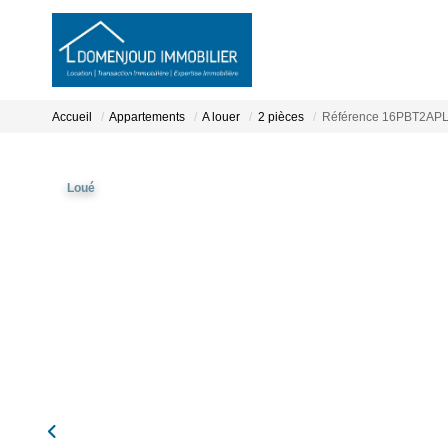
Accueil
Appartements
A louer
2 pièces
Référence 16PBT2AP
Loué