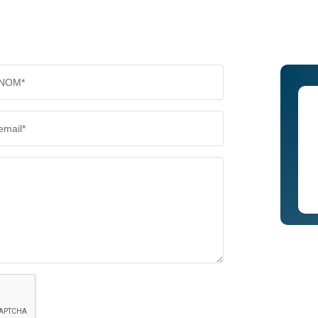
COMMERCES
MÉDEC
NOM*
email*