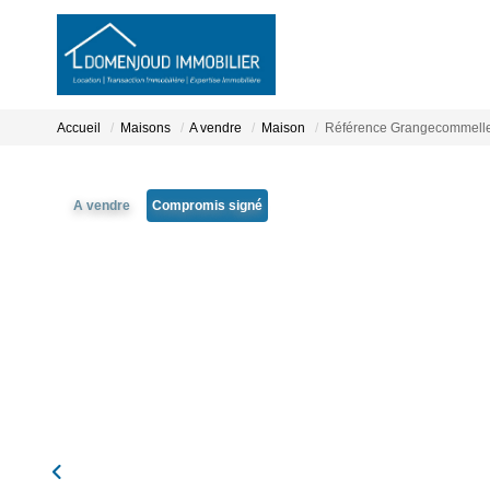
Accueil
Maisons
A vendre
Maison
Référence Grangecommell
A vendre
Compromis signé