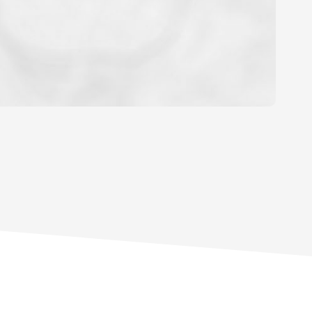
OYEN
'HABITATION
CE DE L'AÉROPORT :
 ET CRÈCHES