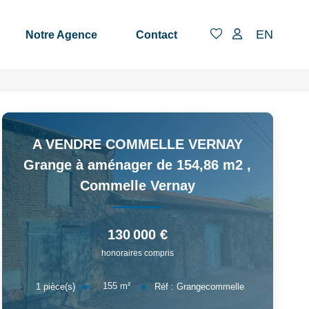
EN
Notre Agence
Contact
A VENDRE COMMELLE VERNAY
Grange à aménager de 154,86 m2
,
Commelle Vernay
130 000 €
honoraires compris
155
m²
1
pièce(s)
Réf :
Grangecommelle