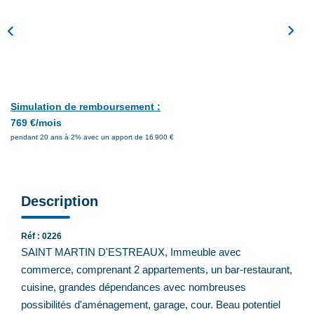
Feng Shui De L’immobilier
Nos Actualités
Nos Honoraires
Recrutement
Simulation de remboursement :
769 €/mois
CONTACT
pendant 20 ans à 2% avec un apport de 16 900 €
EN
Description
Réf : 0226
SAINT MARTIN D'ESTREAUX, Immeuble avec
commerce, comprenant 2 appartements, un bar-restaurant,
cuisine, grandes dépendances avec nombreuses
possibilités d'aménagement, garage, cour. Beau potentiel