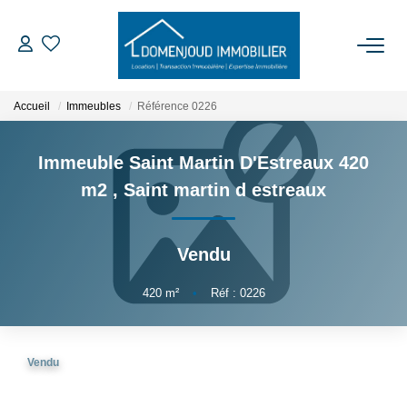
ACCUEIL
Accueil
Immeubles
Référence 0226
ACHETER
Immeuble Saint Martin D'Estreaux 420
m2
,
Saint martin d estreaux
LOUER
Vendu
EXPERTISER
420
m²
•
Réf : 0226
NOTRE AGENCE
Qui Sommes-Nous
Vendu
Nos Services