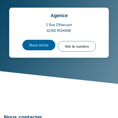
DISTANCE DE L'AÉROPORT :
SUPERFICIE :
Agence
RÉSULTATS DES LYCÉES
ECOLES ET CRÈCHES
2 Rue D'Harcourt
42300
ROANNE
RESTAURANTS ET CAFÉS
COMMERCES
Nous écrire
Voir le numéro
MÉDECINS
Nous contacter