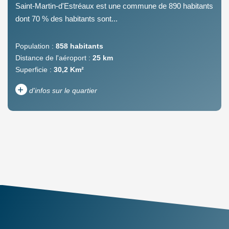
Saint-Martin-d'Estréaux est une commune de 890 habitants
dont 70 % des habitants sont...
Population :
858 habitants
Distance de l'aéroport :
25 km
Superficie :
30,2 Km²
+
d'infos sur le quartier
DENSITÉ DE POPULATION
ENFANTS ET ADOLESCENTS
AGE MOYEN
REVENU MENSUEL PAR
MÉNAGE
TAUX DE PROPRIÉTAIRES
TAUX D'HABITATION
TAXE FONCIÈRE
PART DES MÉNAGES SANS
VOITURE