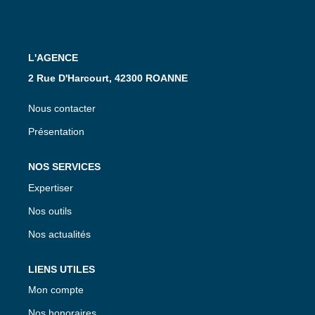
Feng Shui De L’immobilier
Nos Actualités
Nos Honoraires
L'AGENCE
Recrutement
2 Rue D'Harcourt, 42300 ROANNE
Nous contacter
CONTACT
Présentation
EN
NOS SERVICES
Expertiser
Nos outils
Nos actualités
LIENS UTILES
Mon compte
Nos honoraires