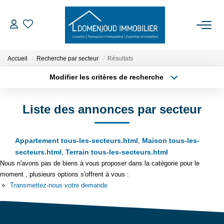
ACCUEIL
Accueil
Recherche par secteur
Résultats
Modifier les critères de recherche
ACHETER
Type de transaction
Localisation
Acheter
Localisation
Liste des annonces par secteur
Type de bien
LOUER
Sélectionnez...
Surface min
EXPERTISER
Appartement tous-les-secteurs.html
,
Maison tous-les-
Plus de critères
Budget max
secteurs.html
,
Terrain tous-les-secteurs.html
Nous n'avons pas de biens à vous proposer dans la catégorie pour le
Créer une alerte
NOTRE AGENCE
moment , plusieurs options s'offrent à vous :
Transmettez-nous votre demande
Qui Sommes-Nous
Nos Services