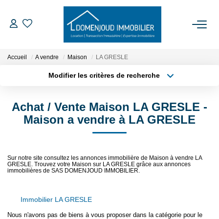
ACCUEIL
Accueil
A vendre
Maison
LA GRESLE
Modifier les critères de recherche
ACHETER
Type de transaction
Localisation
Acheter
Localisation
Achat / Vente Maison LA GRESLE -
Type de bien
LOUER
Sélectionnez...
Surface min
Maison a vendre à LA GRESLE
EXPERTISER
Plus de critères
Budget max
Sur notre site consultez les annonces immobilière de Maison à vendre LA
GRESLE. Trouvez votre Maison sur LA GRESLE grâce aux annonces
Créer une alerte
NOTRE AGENCE
immobilières de SAS DOMENJOUD IMMOBILIER.
Qui Sommes-Nous
Immobilier LA GRESLE
Nos Services
Nous n'avons pas de biens à vous proposer dans la catégorie pour le