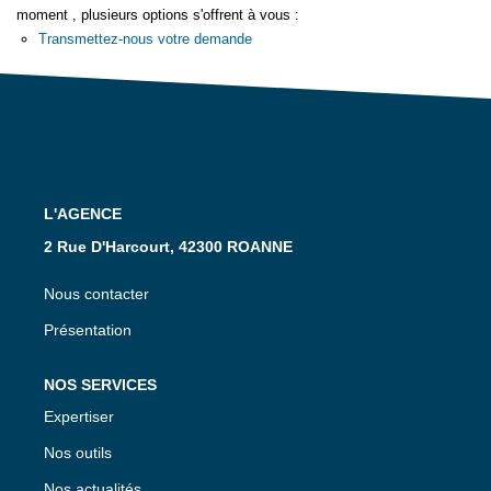
Feng Shui De L’immobilier
moment , plusieurs options s'offrent à vous :
Transmettez-nous votre demande
Nos Actualités
Nos Honoraires
Recrutement
CONTACT
L'AGENCE
EN
2 Rue D'Harcourt, 42300 ROANNE
Nous contacter
Présentation
NOS SERVICES
Expertiser
Nos outils
Nos actualités