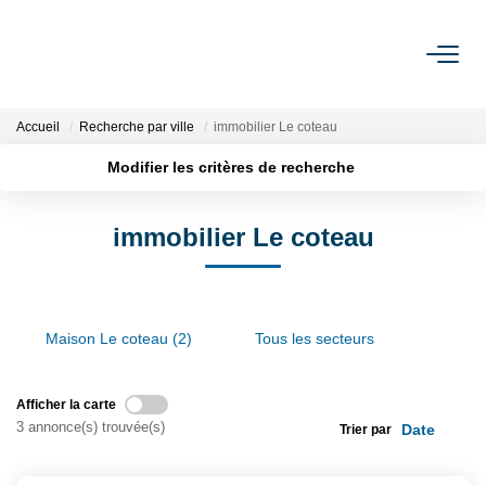
ACCUEIL
Accueil
Recherche par ville
immobilier Le coteau
Modifier les critères de recherche
ACHETER
Localisation
Type de transaction
Surface min
immobilier Le coteau
Type de bien
LOUER
Plus de critères
Budget max
EXPERTISER
Créer une alerte
Maison Le coteau (2)
Tous les secteurs
NOTRE AGENCE
Afficher la carte
Qui Sommes-Nous
3 annonce(s) trouvée(s)
Trier par
Nos Services
Feng Shui De L’immobilier