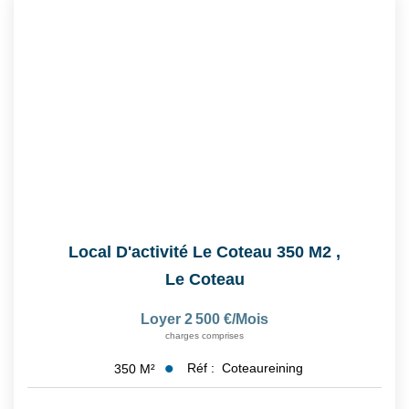
Nos Actualités
Nos Honoraires
Recrutement
CONTACT
EN
Local D'activité Le Coteau 350 M2
,
Le Coteau
Loyer 2 500 €/mois
charges comprises
Réf :
Coteaureining
350
M²