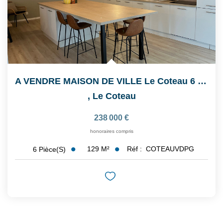
A VENDRE MAISON DE VILLE Le Coteau 6 Pièce(s) 129.10 M2
,
Le Coteau
238 000 €
honoraires compris
129
M²
Réf :
COTEAUVDPG
6
Pièce(s)