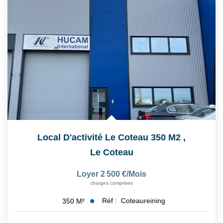
Feng Shui De L’immobilier
Nos Actualités
Nos Honoraires
Recrutement
CONTACT
EN
Local D'activité Le Coteau 350 M2
,
Le Coteau
Loyer 2 500 €/mois
charges comprises
Réf :
Coteaureining
350
M²