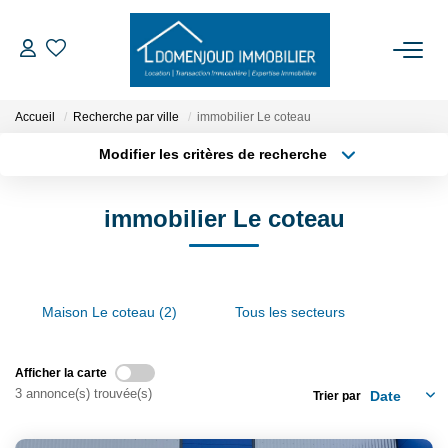
ACCUEIL
Accueil
Recherche par ville
immobilier Le coteau
Modifier les critères de recherche
ACHETER
Type de transaction
Localisation
Acheter
Localisation
immobilier Le coteau
Type de bien
LOUER
Sélectionnez...
Surface min
EXPERTISER
Plus de critères
Budget max
Maison Le coteau (2)
Tous les secteurs
Créer une alerte
NOTRE AGENCE
Afficher la carte
Qui Sommes-Nous
3 annonce(s) trouvée(s)
Trier par
Nos Services