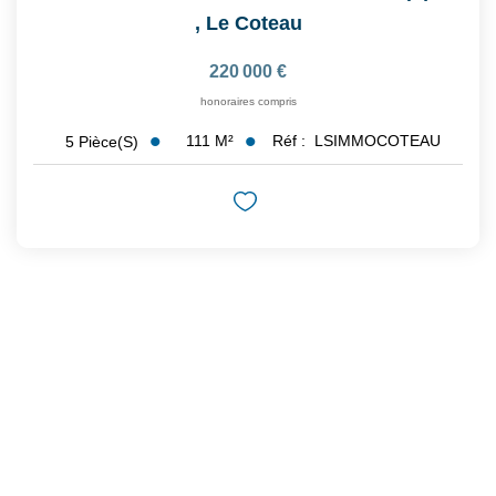
,
Le Coteau
220 000 €
honoraires compris
111
M²
Réf :
LSIMMOCOTEAU
5
Pièce(s)