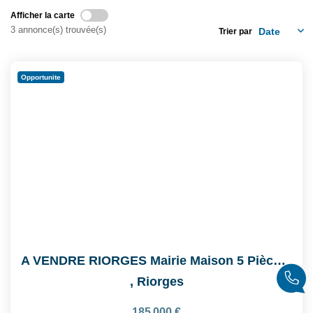
Afficher la carte
Nos Actualités
3 annonce(s) trouvée(s)
Trier par
Nos Honoraires
Recrutement
Opportunite
CONTACT
EN
A VENDRE RIORGES Mairie Maison 5 Pièce(s) 159.35 M2
,
Riorges
185 000 €