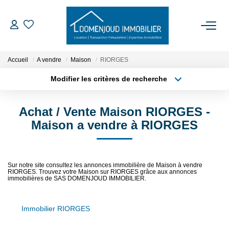
ACCUEIL
Accueil
A vendre
Maison
RIORGES
Modifier les critères de recherche
ACHETER
Localisation
Type de transaction
Surface min
Achat / Vente Maison RIORGES -
Type de bien
LOUER
Maison a vendre à RIORGES
Plus de critères
Budget max
EXPERTISER
Créer une alerte
Sur notre site consultez les annonces immobilière de Maison à vendre
RIORGES. Trouvez votre Maison sur RIORGES grâce aux annonces
NOTRE AGENCE
immobilières de SAS DOMENJOUD IMMOBILIER.
Qui Sommes-Nous
Immobilier RIORGES
Nos Services
Feng Shui De L’immobilier