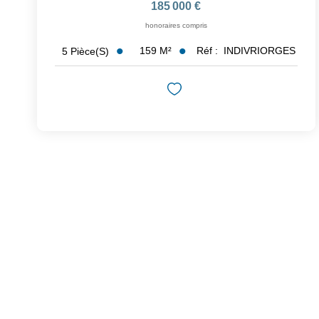
185 000 €
honoraires compris
159
M²
Réf :
INDIVRIORGES
5
Pièce(s)