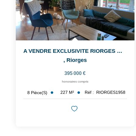
A VENDRE EXCLUSIVITE RIORGES MAISON 4 CHAMBRES
,
Riorges
395 000 €
honoraires compris
227
M²
Réf :
RIORGES1958
8
Pièce(s)