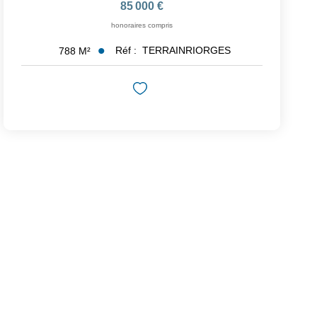
85 000 €
honoraires compris
Réf :
TERRAINRIORGES
788
M²