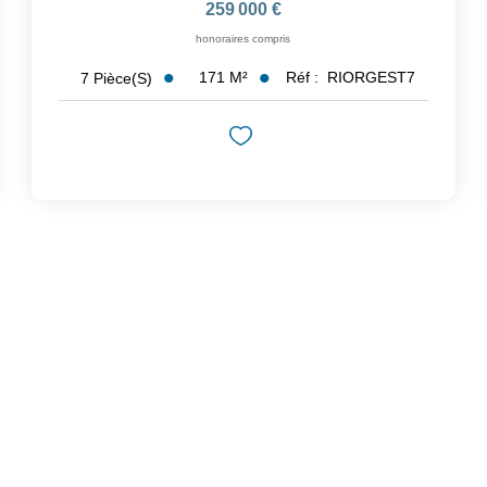
259 000 €
honoraires compris
171
M²
Réf :
RIORGEST7
7
Pièce(s)