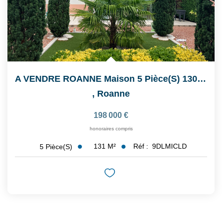
A VENDRE ROANNE Maison 5 Pièce(s) 130.64 M2
,
Roanne
198 000 €
honoraires compris
131
M²
Réf :
9DLMICLD
5
Pièce(s)