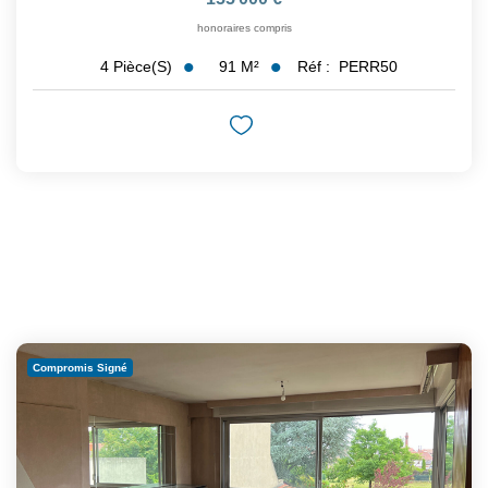
honoraires compris
91
M²
Réf :
PERR50
4
Pièce(s)
Compromis Signé