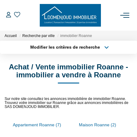
ACCUEIL
Accueil
Recherche par ville
immobilier Roanne
Modifier les critères de recherche
ACHETER
Type de transaction
Localisation
Acheter
Localisation
Achat / Vente immobilier Roanne -
Type de bien
LOUER
Sélectionnez...
Surface min
immobilier a vendre à Roanne
EXPERTISER
Plus de critères
Budget max
Sur notre site consultez les annonces immobilière de immobilier Roanne.
Trouvez votre immobilier sur Roanne grâce aux annonces immobilières de
Créer une alerte
NOTRE AGENCE
SAS DOMENJOUD IMMOBILIER.
Qui Sommes-Nous
Appartement Roanne (7)
Maison Roanne (2)
Nos Services