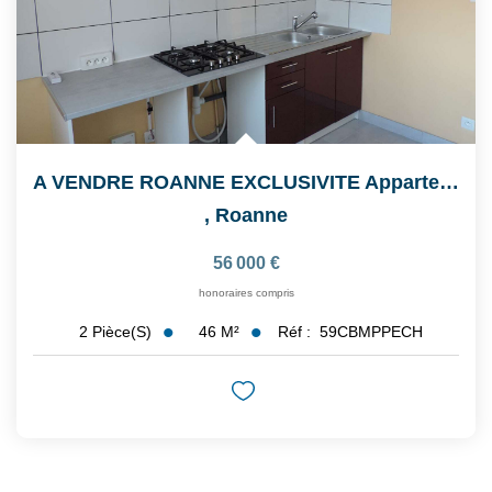
A VENDRE ROANNE EXCLUSIVITE Appartement De 2 Pièce(s) 46.12...
,
Roanne
56 000 €
honoraires compris
46
M²
Réf :
59CBMPPECH
2
Pièce(s)