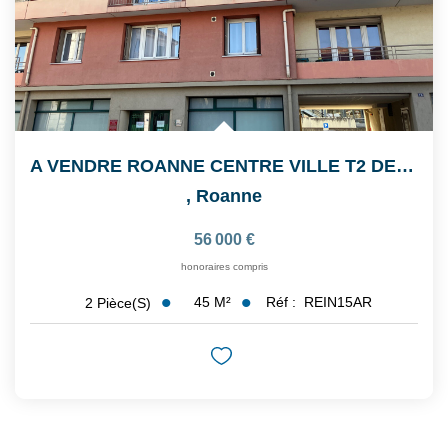
A VENDRE ROANNE CENTRE VILLE T2 DE 45.42 M2
,
Roanne
56 000 €
honoraires compris
45
M²
Réf :
REIN15AR
2
Pièce(s)