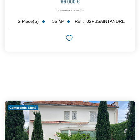
66 000 €
honoraires compris
35
M²
Réf :
02PBSAINTANDRE
2
Pièce(s)
Compromis Signé