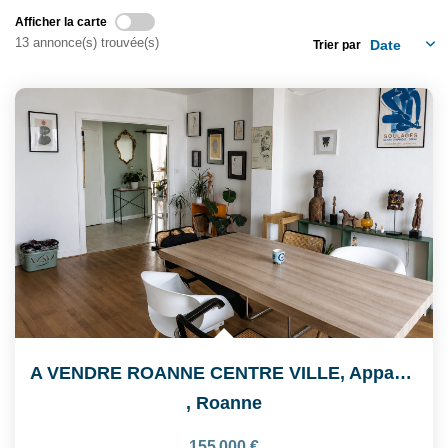
Feng Shui De L’immobilier
Afficher la carte
Nos Actualités
13 annonce(s) trouvée(s)
Trier par
Nos Honoraires
Recrutement
CONTACT
EN
A VENDRE ROANNE CENTRE VILLE, Appartement De Type 4 De...
,
Roanne
155 000 €