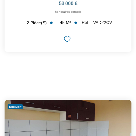
53 000 €
honoraires compris
45
M²
Réf :
VAD22CV
2
Pièce(s)
Exclusif