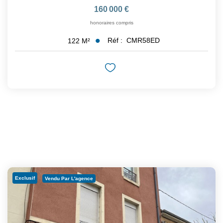
160 000 €
honoraires compris
Réf :
CMR58ED
122
M²
Exclusif
Vendu Par L'agence