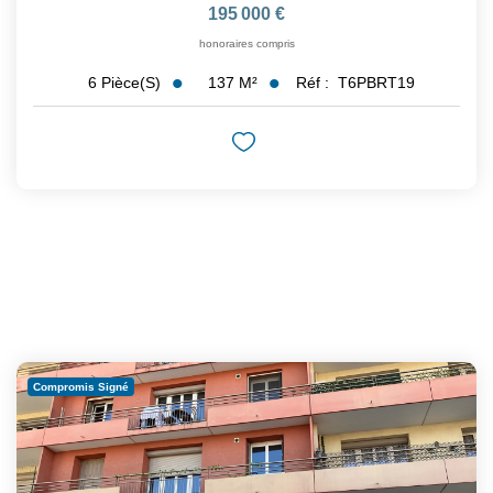
195 000 €
honoraires compris
137
M²
Réf :
T6PBRT19
6
Pièce(s)
Compromis Signé