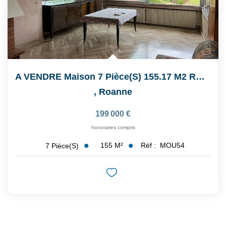
A VENDRE Maison 7 Pièce(s) 155.17 M2 ROANNE CENTRE
,
Roanne
199 000 €
honoraires compris
155
M²
Réf :
MOU54
7
Pièce(s)